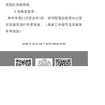
究院出具推荐函。
6.
实验室复审：
每年年底
12
月至次年
3
月，研究院项目管理办公室
对实验室进行年度审核。（具体工作细节见实验室
年审须知）
成都正福金融工程应用研究院
2017.07.03
非营利公益性科研机构
中华人民共和国公益事业捐赠法
电话：028-64798263
邮箱：service@czife.org